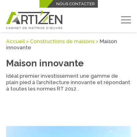
NOUS CONTACTER
Arti'Zen
Arti'Zen
sur
sur
Facebook
LinkedIn
Men
Accueil
>
Constructions de maisons
>
Maison
innovante
Maison innovante
Idéal premier investissement une gamme de
plain pied à l’architecture innovante et répondant
à toutes les normes RT 2012 .